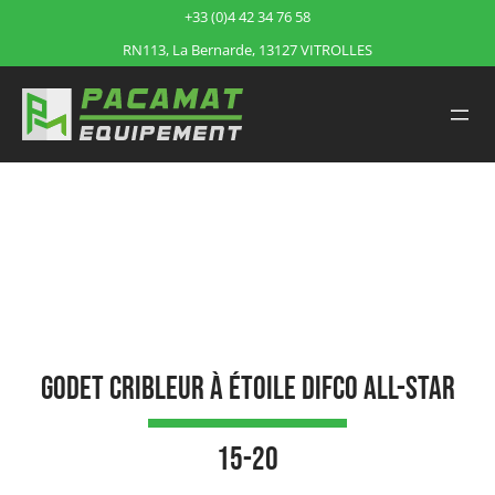
+33 (0)4 42 34 76 58
RN113, La Bernarde, 13127 VITROLLES
Accueil
/
Produits
/
Godet cribleur à étoile DIFCO All-Star…
Godet cribleur à étoile DIFCO All-Star
15-20