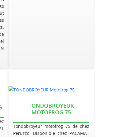
te
ut
es
s.
de
el
ON
TONDOBROYEUR
G
MOTOFROG 75
ez
Tondobroyeur motofrog 75 de chez
AT
Peruzzo. Disponible chez PACAMAT