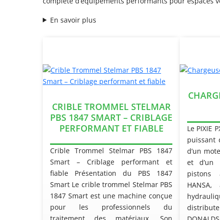
complète d’équipements performants pour espaces ve
En savoir plus
CHARGE
CRIBLE TROMMEL STELMAR
PBS 1847 SMART – CRIBLAGE
PERFORMANT ET FIABLE
Le PIXIE 
puissant 
Crible Trommel Stelmar PBS 1847
d’un mote
Smart – Criblage performant et
et d’un
fiable Présentation du PBS 1847
pistons 
Smart Le crible trommel Stelmar PBS
HANSA, 
1847 Smart est une machine conçue
hydrau
pour les professionnels du
distribut
traitement des matériaux. Son
DONALD