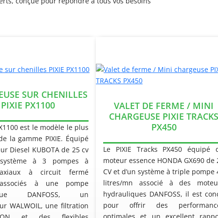
rts, conçue pour répondre à tous vos besoins
USE SUR CHENILLES
PIXIE PX1100
VALET DE FERME / MINI
CHARGEUSE PIXIE TRACK
PX450
PX1100 est le modèle le plus
de la gamme PIXIE. Équipé
Le PIXIE Tracks PX450 équipé 
ur Diesel KUBOTA de 25 cv
moteur essence HONDA GX690 de 
 système à 3 pompes à
CV et d’un système à triple pompe 
axiaux à circuit fermé
litres/mn associé à des moteu
associés à une pompe
hydrauliques DANFOSS, il est con
lique DANFOSS, un
pour offrir des performanc
eur WALWOIL, une filtration
optimales et un excellent rappo
SON et des flexibles