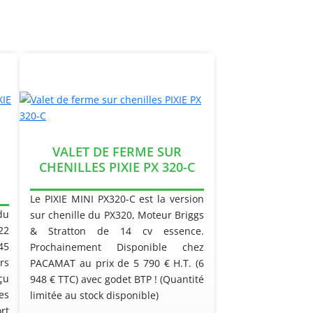
VALET DE FERME SUR
S
CHENILLES PIXIE PX 320-C
Le PIXIE MINI PX320-C est la version
du
sur chenille du PX320, Moteur Briggs
22
& Stratton de 14 cv essence.
45
Prochainement Disponible chez
rs
PACAMAT au prix de 5 790 € H.T. (6
çu
948 € TTC) avec godet BTP ! (Quantité
es
limitée au stock disponible)
rt