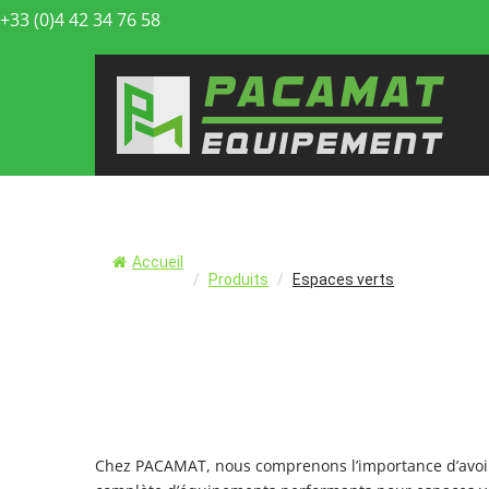
Aller
+33 (0)4 42 34 76 58
au
contenu
Accueil
/
Produits
/
Espaces verts
Chez PACAMAT, nous comprenons l’importance d’avoir 