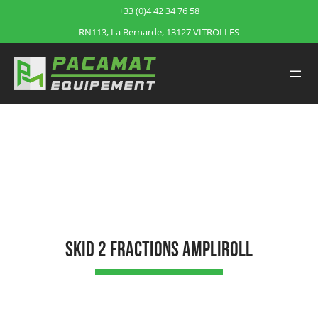
+33 (0)4 42 34 76 58
RN113, La Bernarde, 13127 VITROLLES
Accueil
/
Produits
/
SKID 2 fractions AMPLIROLL
SKID 2 fractions AMPLIROLL