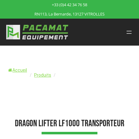
+33 (0)4 42 34 76 58
RN113, La Bernarde, 13127 VITROLLES
Accueil
/
Produits
/
DRAGON Lifter LF1000 Transporteur sur chenilles
DRAGON Lifter LF1000 Transporteur