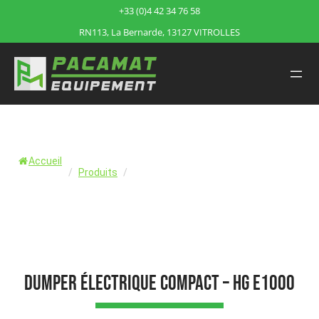
+33 (0)4 42 34 76 58
RN113, La Bernarde, 13127 VITROLLES
Accueil
/
Produits
/
Dumper électrique compact – HG E1000…
Dumper électrique compact – HG E1000