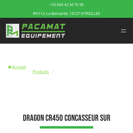
+33 (0)4 42 34 76 58
RN113, La Bernarde, 13127 VITROLLES
Accueil
/
Produits
/
DRAGON CR450 concasseur sur chenilles
DRAGON CR450 concasseur sur