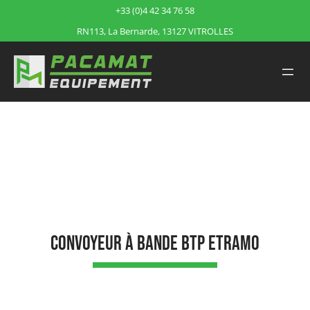
+33 (0)4 42 34 76 58
RN113, La Bernarde, 13127 VITROLLES
Accueil
/
Produits
/
Convoyeur à bande BTP ETRAMO
Convoyeur à bande BTP ETRAMO