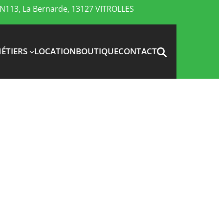
N113, La Bernarde, 13127 VITROLLES
ÉTIERS
LOCATION
BOUTIQUE
CONTACT